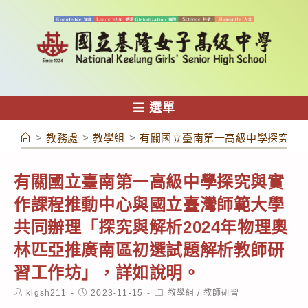
跳
轉
至
主
要
內
選單
容
>
教務處
>
教學組
>
有關國立臺南第一高級中學探究與實
有關國立臺南第一高級中學探究與實
作課程推動中心與國立臺灣師範大學
共同辦理「探究與解析2024年物理奧
林匹亞推廣南區初選試題解析教師研
習工作坊」，詳如說明。
Post
Post
Post
klgsh211
2023-11-15
教學組
/
教師研習
author:
published:
category: