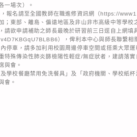
各一場次）。
請至全國教師在職進修資訊網（https://www1.inser
加；東部、離島、偏遠地區及非山非市高級中等學校
，請欲申請補助之師長最晚於研習前三日逕自上網填具g
.gle/Kdv4D7KBGqU7BLBB6），俾利本中心與師長聯繫
園內停車，請多加利用校園周邊停車空間或搭乘大眾運
重特殊傳染性肺炎篩檢陽性輕症/無症狀者，建請落實
席與會。
關及學校餐廳禁用免洗餐具」及「政府機關、學校紙杯
與會。