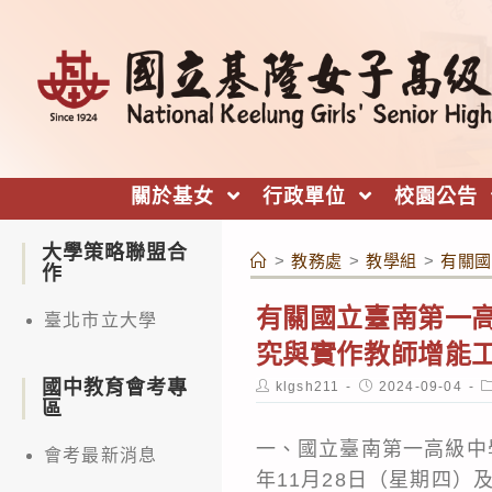
跳
轉
至
主
要
內
關於基女
行政單位
校園公告
容
大學策略聯盟合
>
教務處
>
教學組
>
有關國
作
有關國立臺南第一高
臺北市立大學
究與實作教師增能
國中教育會考專
Post
Post
P
klgsh211
2024-09-04
author:
published:
c
區
一、國立臺南第一高級中學
會考最新消息
年11月28日（星期四）