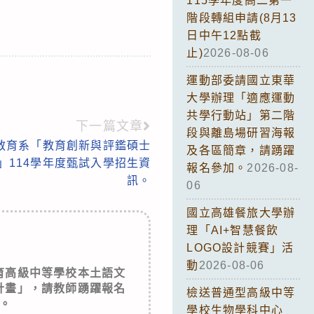
115學年度高二第一
階段轉組申請(8月13
日中午12點截
止)
2026-08-06
運動部委請國立東華
大學辦理「適應運動
共學行動站」第二階
下一篇文章
段與離島場研習海報
教育系「教育創新與評鑑碩士
及各區簡章，請踴躍
」114學年度甄試入學招生資
報名參加。
2026-08-
訊。
06
國立高雄餐旅大學辦
理「AI+智慧餐飲
LOGO設計競賽」活
動
2026-08-06
育高級中等學校本土語文
計畫」，請教師踴躍報名
檢送普通型高級中等
。
學校生物學科中心