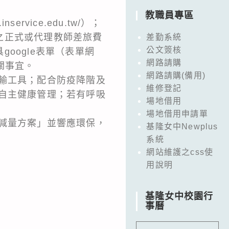
教職員專區
vice.edu.tw/）；
之正式或代理教師差旅費
差勤系統
公文簽核
oogle表單（表單網
網路請購
相關事宜。
網路請購(備用)
輸工具；配合防疫降階及
維修登記
自主健康管理；若有呼吸
場地借用
場地借用申請單
減量方案」並響應環保，
基隆女中Newplus
系統
網站維護之css使
用說明
基隆女中校園行
事曆