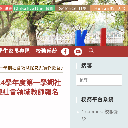
學生家長專區
校務系統
FB
EMAIL
搜尋
第一學期社會領域探究與實作飲食文化跨科議題教師增能工作 坊」
Search
14學年度第一學期社
for:
迎社會領域教師報名
校務平台系統
1campus 校務系
統