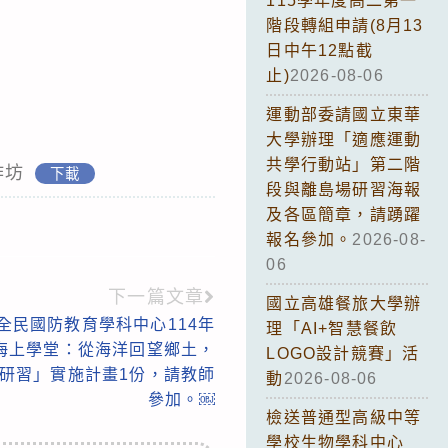
115學年度高二第一
階段轉組申請(8月13
日中午12點截
止)
2026-08-06
運動部委請國立東華
大學辦理「適應運動
共學行動站」第二階
作坊
下載
段與離島場研習海報
及各區簡章，請踴躍
報名參加。
2026-08-
06
下一篇文章
國立高雄餐旅大學辦
全民國防教育學科中心114年
理「AI+智慧餐飲
年海上學堂：從海洋回望鄉土，
LOGO設計競賽」活
研習」實施計畫1份，請教師
動
2026-08-06
參加。￼
檢送普通型高級中等
學校生物學科中心