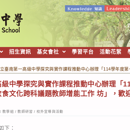
招生資訊
基女會社
學習平台
活動花絮
立臺南第一高級中學探究與實作課程推動中心辦理「114學年度
級中學探究與實作課程推動中心辦理「1
飲食文化跨科議題教師增能工作 坊」，歡
ost
教學組
/
教師研習
/
校外宣導與活動
ategory:
如下：