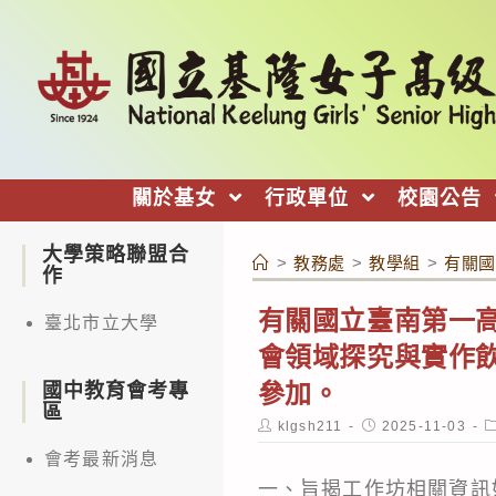
跳
轉
至
主
要
內
關於基女
行政單位
校園公告
容
大學策略聯盟合
>
教務處
>
教學組
>
有關國
作
有關國立臺南第一高
臺北市立大學
會領域探究與實作
參加。
國中教育會考專
區
Post
Post
P
klgsh211
2025-11-03
author:
published:
c
會考最新消息
一、旨揭工作坊相關資訊