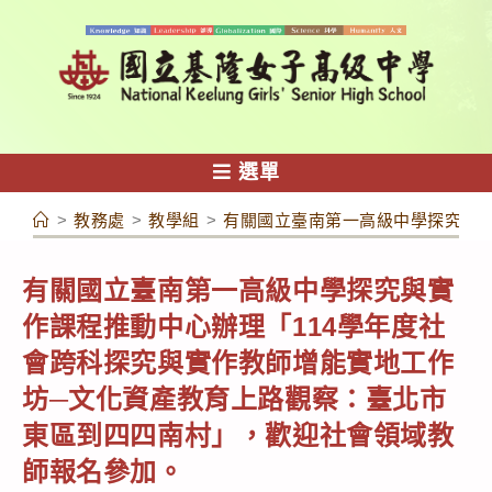
跳
轉
至
主
要
內
選單
容
>
教務處
>
教學組
>
有關國立臺南第一高級中學探究與實
有關國立臺南第一高級中學探究與實
作課程推動中心辦理「114學年度社
會跨科探究與實作教師增能實地工作
坊─文化資產教育上路觀察：臺北市
東區到四四南村」，歡迎社會領域教
師報名參加。