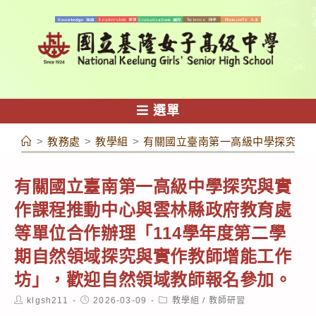
跳
轉
至
主
要
內
選單
容
>
教務處
>
教學組
>
有關國立臺南第一高級中學探究與實
有關國立臺南第一高級中學探究與實
作課程推動中心與雲林縣政府教育處
等單位合作辦理「114學年度第二學
期自然領域探究與實作教師增能工作
坊」，歡迎自然領域教師報名參加。
Post
Post
Post
klgsh211
2026-03-09
教學組
/
教師研習
author:
published:
category: