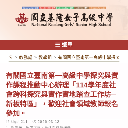
跳
轉
至
主
要
內
選單
容
>
教務處
>
教學組
>
有關國立臺南第一高級中學探究與實
有關國立臺南第一高級中學探究與實
作課程推動中心辦理「114學年度社
會跨科探究與實作實地踏查工作坊─
新板特區」，歡迎社會領域教師報名
參加。
Post
Post
klgsh211
2026-03-12
author:
published:
Post