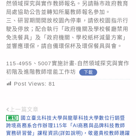
然領域探究與實作教師報名。另請縣市政府教育
局處協助公告並轉知所屬教師報名參加。
三、研習期間開放校園內停車，請依校園指示行
駛及停放；配合執行「政府機關及學校餐廳禁用
免洗餐具」及「政府機關、學校紙杯減量方案」
並響應環保，請自備環保杯及環保餐具與會。
115-4955、5007實施計畫-自然領域探究與實作
初階及進階教師增能工作坊
下載
Post Views:
81
上一篇文章
Read
國立臺北科技大學與龍華科技大學數位行銷暨
轉知
more
跨境商務系合作辦理115年「AI商務與品牌科技教師
articles
實務研習營」課程資訊(詳如說明)，敬邀貴校教師踴躍