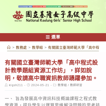
跳
轉
至
主
要
內
選單
容
>
教務處
>
教學組
>
有關國立臺灣師範大學「高中程式
有關國立臺灣師範大學「高中程式設
計教學題組資源工作坊」，詳如說
明，敬請高中職資訊教師踴躍參加。
Post
Post
Post
klgsh211
2024-05-21
教學組
/
教師研習
author:
published:
category:
一、 旨為發展高中資訊科技概論課程之程式教
學資源，提升學生以運算思維解決問題的思考技