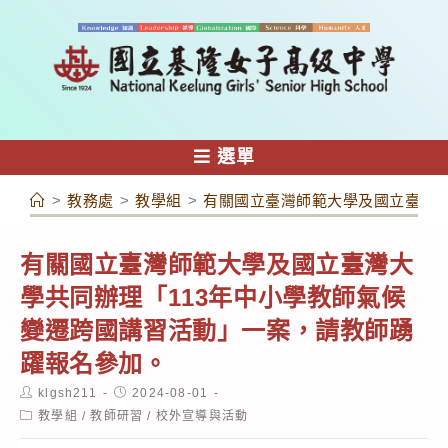
跳
轉
至
主
要
內
選單
容
>
教務處
>
教學組
>
有關國立臺灣師範大學及國立臺灣大
有關國立臺灣師範大學及國立臺灣大
學共同辦理「113年中小學教師氣候
變遷跨國講習活動」一案，請教師踴
躍報名參加。
Post
Post
klgsh211
2024-08-01
author:
published:
Post
教學組
/
教師研習
/
校外宣導與活動
category: