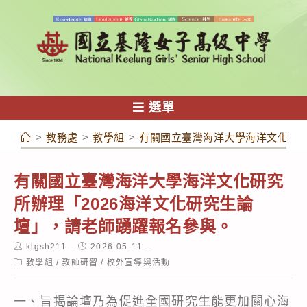
跳
轉
至
主
要
內
選單
容
>
教務處
>
教學組
>
有關國立臺灣海洋大學海洋文化研究
有關國立臺灣海洋大學海洋文化研究
所辦理「2026海洋文化研究生論
壇」，請老師踴躍報名參與。
Post
Post
klgsh211
2026-05-11
author:
published:
Post
教學組
/
教師研習
/
校外宣導與活動
category:
一、旨揭論壇乃為促進全國研究生能更加關心海