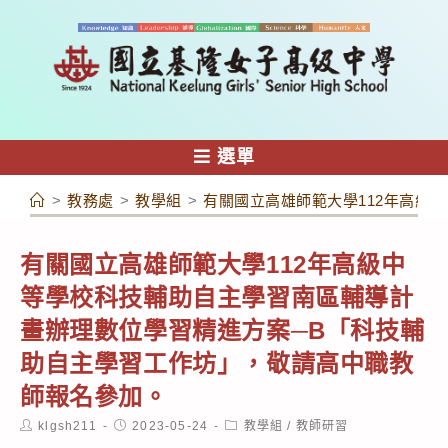
跳
轉
至
主
要
內
選單
容
>
教務處
>
教學組
>
有關國立高雄師範大學112年高級
有關國立高雄師範大學112年高級中
等學校科技輔助自主學習南區輔導計
畫辦理數位學習精進方案─B「科技輔
助自主學習工作坊」，敬請高中職教
師報名參加。
Post
Post
Post
klgsh211
2023-05-24
教學組
/
教師研習
author:
published:
category: