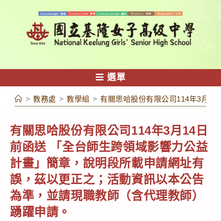
跳
轉
至
主
要
內
選單
容
>
教務處
>
教學組
>
有關思哈股份有限公司114年3月
有關思哈股份有限公司114年3月14日
前函送 「全台師生跨領域影響力公益
計畫」簡章，說明段所載申請網址有
誤，茲以更正之；活動資訊以本公告
為準，並請現職教師（含代理教師）
踴躍申請。