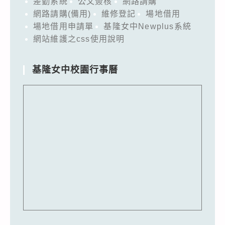
差勤系統
公文簽核
網路請購
網路請購(備用)
維修登記
場地借用
場地借用申請單
基隆女中Newplus系統
網站維護之css使用說明
基隆女中校園行事曆