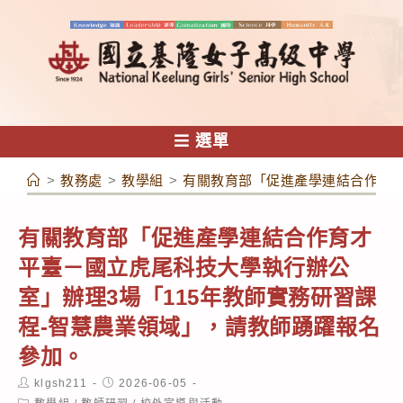
跳
轉
至
主
要
內
選單
容
>
教務處
>
教學組
>
有關教育部「促進產學連結合作育才
有關教育部「促進產學連結合作育才
平臺－國立虎尾科技大學執行辦公
室」辦理3場「115年教師實務研習課
程-智慧農業領域」，請教師踴躍報名
參加。
Post
Post
klgsh211
2026-06-05
author:
published:
Post