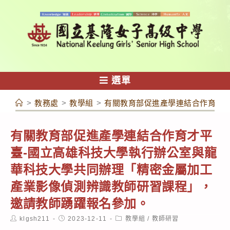
跳
轉
至
主
要
內
選單
容
>
教務處
>
教學組
>
有關教育部促進產學連結合作育才
有關教育部促進產學連結合作育才平
臺-國立高雄科技大學執行辦公室與龍
華科技大學共同辦理「精密金屬加工
產業影像偵測辨識教師研習課程」，
邀請教師踴躍報名參加。
Post
Post
Post
klgsh211
2023-12-11
教學組
/
教師研習
author:
published:
category: