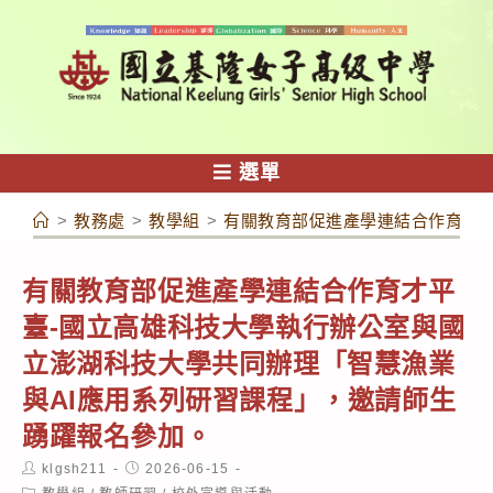
跳
轉
至
主
要
內
選單
容
>
教務處
>
教學組
>
有關教育部促進產學連結合作育才平
有關教育部促進產學連結合作育才平
臺-國立高雄科技大學執行辦公室與國
立澎湖科技大學共同辦理「智慧漁業
與AI應用系列研習課程」，邀請師生
踴躍報名參加。
Post
Post
klgsh211
2026-06-15
author:
published:
Post