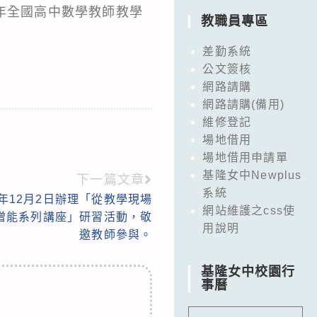
年全國高中數學教師教學
教職員專區
差勤系統
公文簽核
網路請購
網路請購(備用)
維修登記
場地借用
場地借用申請單
基隆女中Newplus
下一篇文章
系統
年12月2日辦理「從教學現場
網站維護之css使
增能系列講座」研習活動，敬
用說明
邀教師參與。
基隆女中校園行
事曆