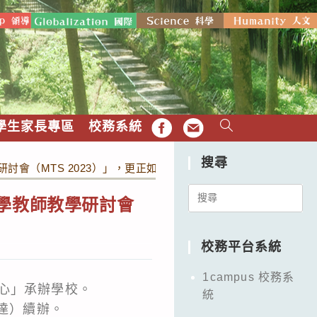
學生家長專區
校務系統
FB
EMAIL
搜尋
討會（MTS 2023）」，更正如說明。
Search
學教師教學研討會
for:
校務平台系統
1campus 校務系
心」承辦學校。
統
諒達）續辦。