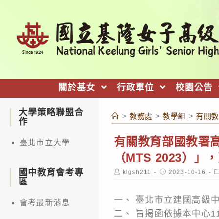
跳
轉
至
主
要
內
關於基女
行政單位
校園公告
容
大學策略聯盟合
>
教務處
>
教學組
>
有關教
作
有關教育部國教署高
臺北市立大學
（MTS 2023）
國中教育會考專
Post
Post
P
klgsh211
2023-10-16
author:
published:
c
區
一、 臺北市立建國高級
會考最新消息
二、 旨揭函依據本中心11