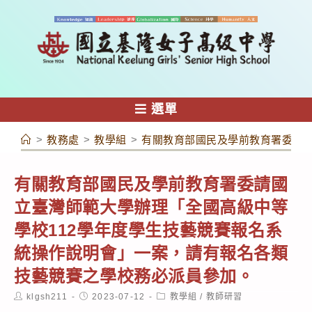
跳
轉
至
主
要
內
選單
容
>
教務處
>
教學組
>
有關教育部國民及學前教育署委請國
有關教育部國民及學前教育署委請國
立臺灣師範大學辦理「全國高級中等
學校112學年度學生技藝競賽報名系
統操作說明會」一案，請有報名各類
技藝競賽之學校務必派員參加。
Post
Post
Post
klgsh211
2023-07-12
教學組
/
教師研習
author:
published:
category: