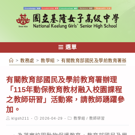
跳
轉
至
主
要
內
選單
容
>
教務處
>
教學組
>
有關教育部國民及學前教育署辦理「
有關教育部國民及學前教育署辦理
「115年動保教育教材融入校園課程
之教師研習」活動案，請教師踴躍參
加。
Post
Post
Post
klgsh211
2026-04-29
教學組
/
教師研習
author:
published:
category: