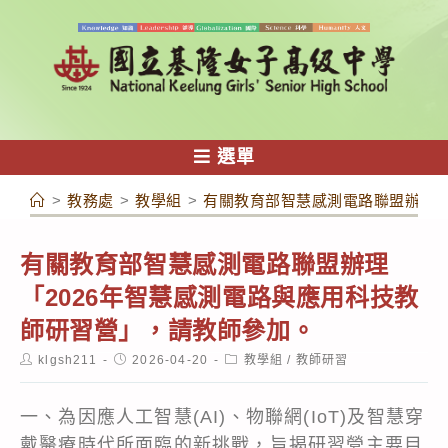
跳
轉
至
主
要
內
選單
容
>
教務處
>
教學組
>
有關教育部智慧感測電路聯盟辦理「
有關教育部智慧感測電路聯盟辦理
「2026年智慧感測電路與應用科技教
師研習營」，請教師參加。
Post
Post
Post
klgsh211
2026-04-20
教學組
/
教師研習
author:
published:
category:
一、為因應人工智慧(AI)、物聯網(IoT)及智慧穿
戴醫療時代所面臨的新挑戰，旨揭研習營主要目