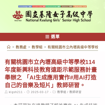
跳
轉
至
主
要
內
選單
容
>
教務處
>
教學組
>
有關桃園市立內壢高級中等學校11
有關桃園市立內壢高級中等學校114
年度新興科技教育遠距示範服務計畫
舉辦之 「AI生成應用實作#用AI打造
自己的音樂及短片」教師研習。
Post
Post
Post
klgsh211
2025-03-17
教學組
/
教師研習
author:
published:
category: