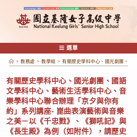
跳
轉
至
主
要
內
選單
容
>
教務處
>
教學組
>
有關歷史學科中心、國光劇團、國
有關歷史學科中心、國光劇團、國語
文學科中心、藝術生活學科中心、音
樂學科中心聯合辦理「京夕與你有
約」系列講座- 崑曲表演藝術與音樂
之美－以《千忠戮》、《獅吼記》與
《長生殿》為例（如附件），請歷史