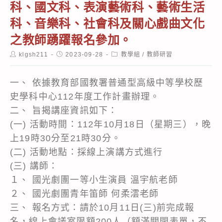
科、國文科、表演藝術科、藝術生活
科、音樂科、社會科及關心戲曲文化
之教師踴躍報名參加。
Post
Post
Post
klgsh211
2023-09-28
教學組
/
教師研習
author:
published:
category:
一、 依據教育部國教署普通型高級中等學校歷
史學科中心112年度工作計畫辦理。
二、 旨揭講座資訊如下：
(一) 活動時間：112年10月18日（星期三），晚
上19時30分至21時30分。
(二) 活動地點：採線上演講方式進行
(三) 講師：
１、 國光劇團一等小生演員 溫宇航老師
２、 國光劇團青年笛師 何柔澐老師
三、 報名方式：請於10月11日(三)前完成報
名，線上會議室限額200人（額滿關閉表單，不