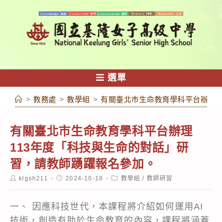
跳
轉
至
主
要
內
選單
容
>
教務處
>
教學組
>
有關臺北市生命教育學科平台辦理1
有關臺北市生命教育學科平台辦理
113年度「科技與生命的對話」研
習，請教師踴躍報名參加。
Post
Post
Post
klgsh211
2024-10-18
教學組
/
教師研習
author:
published:
category:
一、 因應科技世代，本課程將介紹如何運用AI
技術，創造有助於生命教育的內容，課程將涵蓋