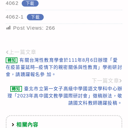
4062
下載
4062-1
下載
Post Views:
266
上一篇文章
Read
有關台灣性教育學會於111年8月6日辦理「愛
轉知
more
在疫苗蔓延時─疫情下的親密關係與性教育」學術研討
articles
會，請踴躍報名參 加。
下一篇文章
臺北市立第一女子高級中學國語文學科中心辦
轉知
理「2023年高中國文教學國際研討會」徵稿辦法，敬
請國文科教師踴躍投稿。
相關內容