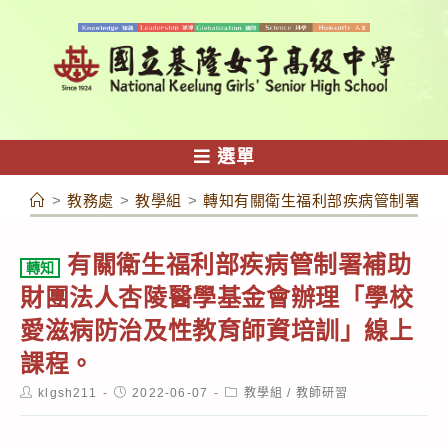
跳
轉
至
主
要
內
選單
容
>
教務處
>
教學組
>
轉知有關衛生福利部疾病管制署補
有關衛生福利部疾病管制署補助
轉知
財團法人杏陵醫學基金會辦理「學校
愛滋病防治及性教育師資培訓」線上
課程。
Post
Post
Post
klgsh211
2022-06-07
教學組
/
教師研習
author:
published:
category: