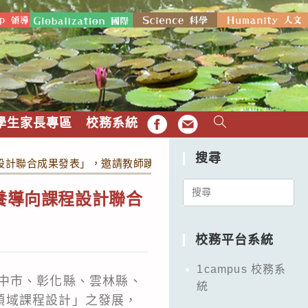
學生家長專區
校務系統
FB
EMAIL
搜尋
程設計聯合成果發表」，邀請教師踴躍參與。
Search
素養導向課程設計聯合
for:
校務平台系統
1campus 校務系
中市、彰化縣、雲林縣、
統
領域課程設計」之發展，