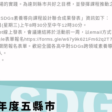
場的實踐。為達到縣市共好之目標，並發揮課程推動
團SDGs素養導向課程設計聯合成果發表」資訊如下：
8日(星期三)上午8時30分至中午12時30分。
e meet線上發表，會議連結將於活動前一周，以emai
e表單報名https://forms.gle/w67y9k621Fm62
即關閉報名表單。歡迎全國各高中對SDGs跨領域素養
人。
報。