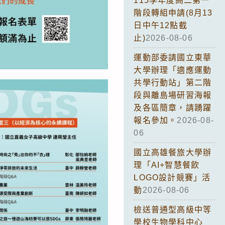
115學年度高二第一
階段轉組申請(8月13
日中午12點截
止)
2026-08-06
運動部委請國立東華
大學辦理「適應運動
共學行動站」第二階
段與離島場研習海報
及各區簡章，請踴躍
報名參加。
2026-08-
06
國立高雄餐旅大學辦
理「AI+智慧餐飲
LOGO設計競賽」活
動
2026-08-06
檢送普通型高級中等
學校生物學科中心