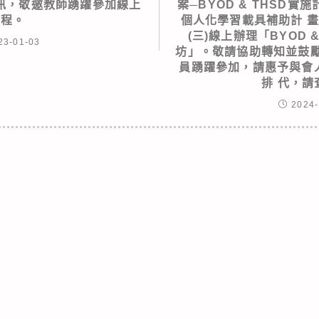
訊，敬邀教師踴躍參加線上
案─BYOD & THSD
課程。
個人化學習載具補助計 畫」
(三)線上辦理「BYOD 
23-01-03
坊」。敬請協助轉知並鼓勵
員踴躍參加，請惠予與會人
排 代，請
2024-