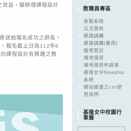
之效益，擬辦理課程設計
教職員專區
差勤系統
公文簽核
網路請購
l方式寄送給報名成功之師長。
網路請購(備用)
q2T7，報名截止日為112年6
維修登記
導向課程設計有興趣之教
場地借用
場地借用申請單
基隆女中Newplus
系統
網站維護之css使
用說明
基隆女中校園行
事曆