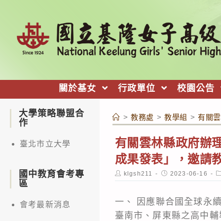
跳
轉
至
主
要
內
關於基女
行政單位
校園公告
容
大學策略聯盟合
>
教務處
>
教學組
>
有關雲
作
有關雲林縣政府辦理
臺北市立大學
成果發表」，邀請
國中教育會考專
Post
Post
P
klgsh211
2023-06-16
author:
published:
c
區
一、 因應聯合國全球永
會考最新消息
臺南市、屏東縣之高中輔