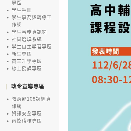
專區
學生手冊
學生事務與轉導工
作網
學生事務資訊網
社團選填系統
學生自主學習專區
新生專區
高三升學專區
線上授課專區
政令宣導專區
教育部108課綱資
訊網
資訊安全專區
內控稽核專區