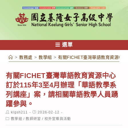
跳
轉
至
主
要
內
選單
容
>
教務處
>
教學組
>
有關FICHET臺灣華語教育資源中
有關FICHET臺灣華語教育資源中心
訂於115年3至4月辦理「華語教學系
列講座」案，請相關華語教學人員踴
躍參與。
Post
Post
klgsh211
2026-02-12
author:
published:
Post
教學組
/
教師研習
/
校外宣導與活動
category: