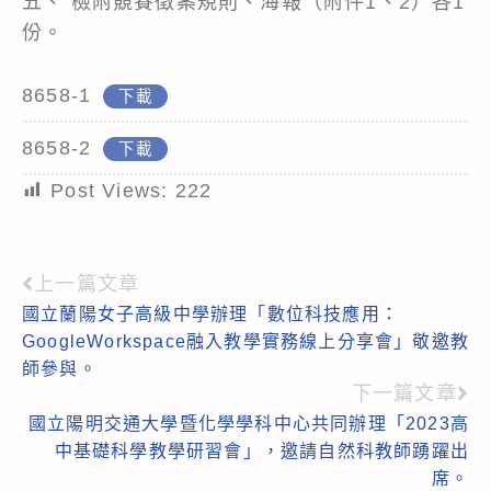
五、 檢附競賽徵案規則、海報（附件1、2）各1
份。
8658-1
下載
8658-2
下載
Post Views:
222
上一篇文章
Read
國立蘭陽女子高級中學辦理「數位科技應用：
more
GoogleWorkspace融入教學實務線上分享會」敬邀教
articles
師參與。
下一篇文章
國立陽明交通大學暨化學學科中心共同辦理「2023高
中基礎科學教學研習會」，邀請自然科教師踴躍出
席。