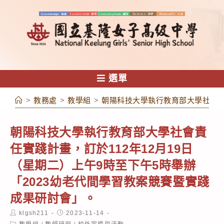
跳
轉
至
主
要
內
選單
容
>
教務處
>
教學組
>
朝陽科技大學執行教育部大學社會責任
朝陽科技大學執行教育部大學社會責
任實踐計畫，訂於112年12月19日
（星期二）上午9時至下午5時舉辦
「2023幼老代間學習教案競賽暨實踐
成果研討會」。
Post
Post
klgsh211
2023-11-14
author:
published:
Post