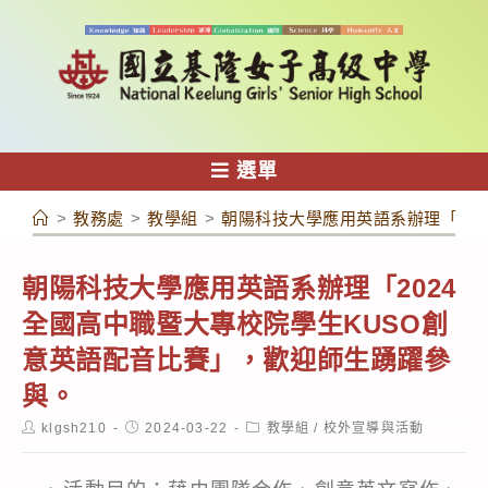
跳
轉
至
主
要
內
選單
容
>
教務處
>
教學組
>
朝陽科技大學應用英語系辦理「20
朝陽科技大學應用英語系辦理「2024
全國高中職暨大專校院學生KUSO創
意英語配音比賽」，歡迎師生踴躍參
與。
Post
Post
Post
klgsh210
2024-03-22
教學組
/
校外宣導與活動
author:
published:
category: