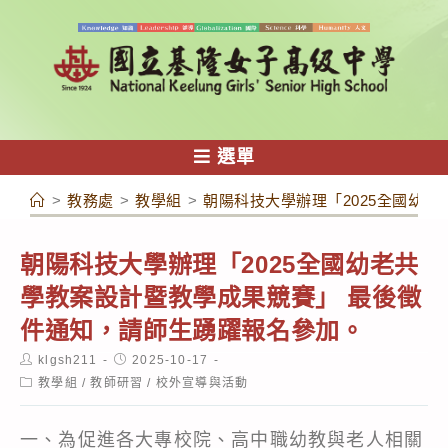
跳
轉
至
主
要
內
選單
容
>
教務處
>
教學組
>
朝陽科技大學辦理「2025全國幼
朝陽科技大學辦理「2025全國幼老共
學教案設計暨教學成果競賽」 最後徵
件通知，請師生踴躍報名參加。
Post
Post
klgsh211
2025-10-17
author:
published:
Post
教學組
/
教師研習
/
校外宣導與活動
category:
一、為促進各大專校院、高中職幼教與老人相關