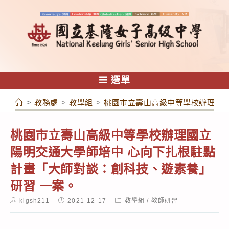
跳
轉
至
主
要
內
選單
容
>
教務處
>
教學組
>
桃園市立壽山高級中等學校辦理國立
桃園市立壽山高級中等學校辦理國立
陽明交通大學師培中 心向下扎根駐點
計畫「大師對談：創科技、遊素養」
研習 一案。
Post
Post
Post
klgsh211
2021-12-17
教學組
/
教師研習
author:
published:
category: