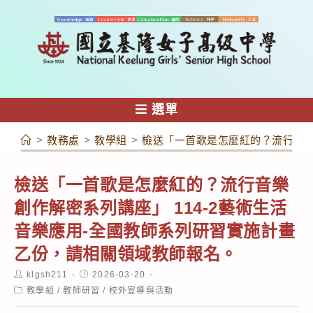
跳
轉
至
主
要
內
選單
容
>
教務處
>
教學組
>
檢送「一首歌是怎麼紅的？流行音樂
檢送「一首歌是怎麼紅的？流行音樂
創作解密系列講座」 114-2藝術生活
音樂應用-全國教師系列研習實施計畫
乙份，請相關領域教師報名。
Post
Post
klgsh211
2026-03-20
author:
published:
Post
教學組
/
教師研習
/
校外宣導與活動
category: