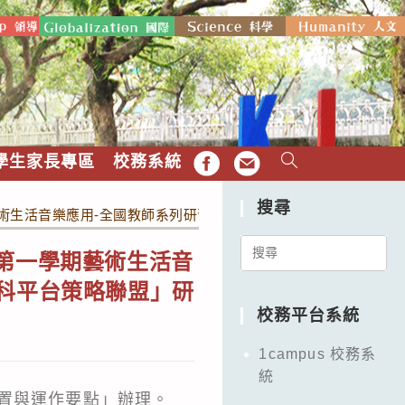
學生家長專區
校務系統
FB
EMAIL
搜尋
藝術生活音樂應用-全國教師系列研習-藝術生活學科中心、臺北市
Search
度第一學期藝術生活音
for:
學科平台策略聯盟」研
校務平台系統
1campus 校務系
統
置與運作要點」辦理。