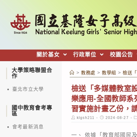
跳
轉
至
主
要
內
關於基女
行政單位
校園公告
容
大學策略聯盟合
>
教務處
>
教學組
>
檢送「
作
檢送「多媒體教室設
臺北市立大學
樂應用-全國教師系
習實施計畫乙份，
國中教育會考專
區
Post
Post
P
klgsh211
2024-08-27
author:
published:
c
會考最新消息
一、 依據「教育部國民