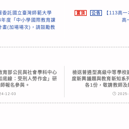
署委託國立臺灣師範大學
【113高
置頂
公告
3年度「中小學國際教育課
高
畫(加場場次)，請鼓勵教
教育部公民與社會學科中心
檢送普通型高級中等學校課
和底線：受刑人勞作金」研
度新興議題與教育新知系
教師報名參與。
各1份，敬請教師及
24-12-03
2025-