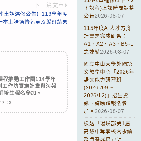
114-2重補修(1下、2
下一篇文章
下課程)上課時間調整
一本土語選修公告】113學年度
公告
2026-08-07
一本土語選修名單及編班結果
115年度AI人才方舟
計畫需完成研習：
A1、A2、A3、B5-1
之連結
2026-08-07
國立中山大學外國語
文教學中心「2026年
程推動工作圈114學年
語文能力研習班
列工作坊實施計畫與海報
(2026 /09 ~
師培生報名參加。
2026/12)」招生資
12-23
訊，請踴躍報名參
加。
2026-08-07
檢送「環境部第1屆
高級中等學校內永續
部門養成培力計