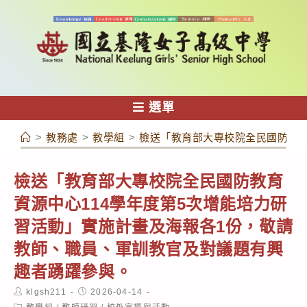
跳
轉
至
主
要
內
選單
容
>
教務處
>
教學組
>
檢送「教育部大專校院全民國防教育
檢送「教育部大專校院全民國防教育
資源中心114學年度第5次增能培力研
習活動」實施計畫及海報各1份，敬請
教師、職員、軍訓教官及對議題有興
趣者踴躍參與。
Post
Post
klgsh211
2026-04-14
author:
published:
Post