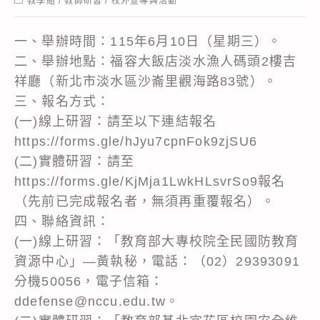
教學組
/
教師研習
/
校外宣導與活動
category:
一、舉辦時間：115年6月10日（星期三）。
二、舉辦地點：福容大飯店淡水漁人碼頭2樓吉
祥廳（新北市淡水區沙崙里觀海路83號）。
三、報名方式：
(一)線上研習：請至以下連結報名
https://forms.gle/hJyu7cpnFok9zjSU6
(二)實體研習：請至
https://forms.gle/KjMja1LwkHLsvrSo9報名
（先前已完成報名者，無須再重覆報名）。
四、聯絡資訊：
(一)線上研習：「教育部大專校院全民國防教育
資源中心」―黃執秘，電話：（02）29393091
分機50056，電子信箱：
ddefense@nccu.edu.tw。