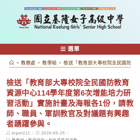
跳
轉
至
主
要
內
選單
容
>
教務處
>
教學組
>
檢送「教育部大專校院全民國防教育
檢送「教育部大專校院全民國防教育
資源中心114學年度第6次增能培力研
習活動」實施計畫及海報各1份，請教
師、職員、軍訓教官及對議題有興趣
者踴躍參與。
Post
Post
klgsh211
2026-05-25
author:
published:
Post