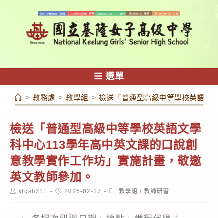
跳
轉
至
主
要
內
選單
容
>
教務處
>
教學組
>
檢送「普通型高級中等學校英語文學
檢送「普通型高級中等學校英語文學
科中心113學年高中英文課的口說創
意教學實作工作坊」實施計畫，敬邀
英文教師參加。
Post
Post
Post
klgsh211
2025-02-17
教學組
/
教師研習
author:
published:
category: