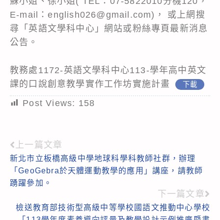
蘇小姐、徐小姐( TEL：07-5822010分機120，
E-mail：english026@gmail.com)， 或上網搜
尋「英語文學科中心」網站或粉絲專頁最新消息
公告。
教務處1172-英語文學科中心113-學年高中英文
課的口說創意教學實作工作坊實施計畫
下載
Post Views:
158
上一篇文章
Read
新北市立板橋高級中學地球科學科教師社群，辦理
more
「GeoGebra於天體運動教學的應用」講座，請教師
articles
踴躍參加。
下一篇文章
檢送教育部技術型高級中等學校國語文推動中心學校
「113學年度素養導向評量及教學設計示例推廣暨書