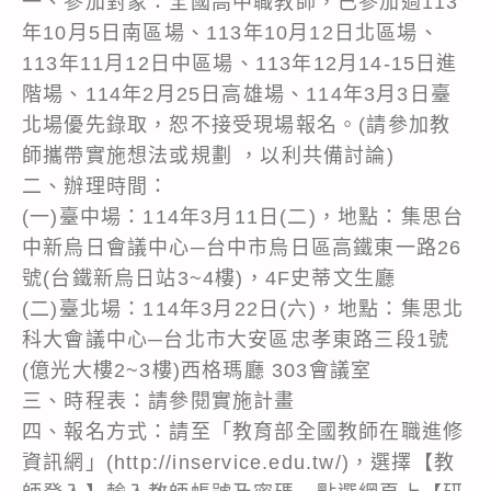
一、參加對象：全國高中職教師，已參加過113
年10月5日南區場、113年10月12日北區場、
113年11月12日中區場、113年12月14-15日進
階場、114年2月25日高雄場、114年3月3日臺
北場優先錄取，恕不接受現場報名。(請參加教
師攜帶實施想法或規劃 ，以利共備討論)
二、辦理時間：
(一)臺中場：114年3月11日(二)，地點：集思台
中新烏日會議中心─台中市烏日區高鐵東一路26
號(台鐵新烏日站3~4樓)，4F史蒂文生廳
(二)臺北場：114年3月22日(六)，地點：集思北
科大會議中心─台北市大安區忠孝東路三段1號
(億光大樓2~3樓)西格瑪廳 303會議室
三、時程表：請參閱實施計畫
四、報名方式：請至「教育部全國教師在職進修
資訊網」(http://inservice.edu.tw/)，選擇【教