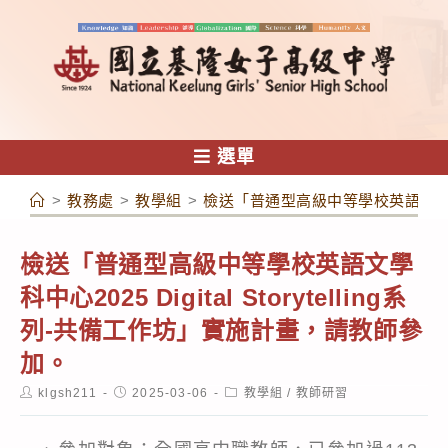
跳
轉
至
主
要
內
選單
容
>
教務處
>
教學組
>
檢送「普通型高級中等學校英語文學科中心2
檢送「普通型高級中等學校英語文學
科中心2025 Digital Storytelling系
列-共備工作坊」實施計畫，請教師參
加。
Post
Post
Post
klgsh211
2025-03-06
教學組
/
教師研習
author:
published:
category: