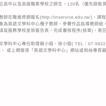
立高中以及高級職業學校之師生，120名（優先錄取
進修網報名(http://inservice.edu.tw/)，課
象為英語文學科中心種子教師、參賽作品指導教師給
填寫服務學校差旅報告表，完成審核程序(核章)，寄
科中心專任助理蘇小姐、徐小姐( TEL：07-582201
il.com)， 或上網搜尋「英語文學科中心」網站或粉絲專