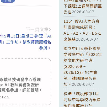
114-2重補修(1下、2
下載
下課程)上課時間調整
公告
2026-08-07
115年度AI人才方舟
計畫需完成研習：
下一篇文章
A1、A2、A3、B5-1
5月13日(星期三)辦理「AI
之連結
2026-08-07
用」工作坊，請教師踴躍報名
參與。
國立中山大學外國語
文教學中心「2026年
語文能力研習班
(2026 /09 ~
2026/12)」招生資
訊，請踴躍報名參
永續科技研發中心辦理
加。
2026-08-07
dge AI 教師實務認證研
躍報名參加，詳如說明。
檢送「環境部第1屆
01-10
高級中等學校內永續
部門養成培力計