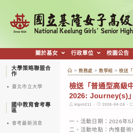
跳
轉
至
主
要
內
關於基女
行政單位
校園公告
容
大學策略聯盟合
>
教務處
>
教學組
>
檢送「普
作
檢送「普通型高級中等學校英
臺北市立大學
2026: Journ
國中教育會考專
Post
Post
P
klgsh211
2026-04-28
author:
published:
c
區
一、活動日期：2026年5
會考最新消息
二、活動地點：內惟藝術中心