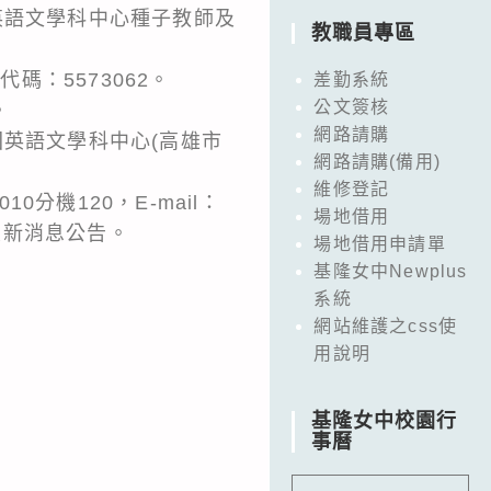
英語文學科中心種子教師及
教職員專區
程代碼：5573062。
差勤系統
公文簽核
。
網路請購
回英語文學科中心(高雄市
網路請購(備用)
維修登記
0分機120，E-mail：
場地借用
頁最新消息公告。
場地借用申請單
基隆女中Newplus
系統
網站維護之css使
用說明
基隆女中校園行
事曆