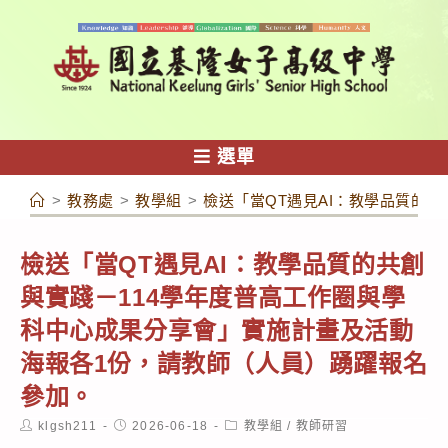
跳
轉
至
主
要
內
選單
容
>
教務處
>
教學組
>
檢送「當QT遇見AI：教學品質的
檢送「當QT遇見AI：教學品質的共創
與實踐－114學年度普高工作圈與學
科中心成果分享會」實施計畫及活動
海報各1份，請教師（人員）踴躍報名
參加。
Post
Post
Post
klgsh211
2026-06-18
教學組
/
教師研習
author:
published:
category: