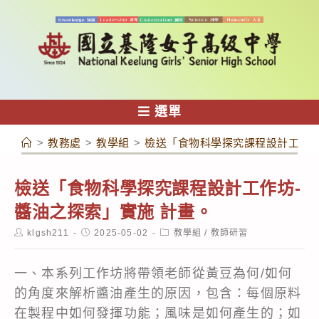
跳
轉
至
主
要
內
選單
容
>
教務處
>
教學組
>
檢送「食物科學探究課程設計工作坊
檢送「食物科學探究課程設計工作坊-
醬油之探索」實施 計畫。
Post
Post
Post
klgsh211
2025-05-02
教學組
/
教師研習
author:
published:
category:
一、本系列工作坊將帶領老師從黃豆為何/如何
的角度來解析醬油產生的原因，包含：每個原料
在製程中如何發揮功能；風味是如何產生的；如