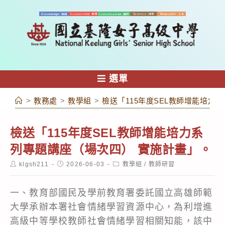
跳
轉
至
主
要
內
選單
容
>
教務處
>
教學組
>
檢送「115年度SEL教師增能培力
檢送「115年度SEL教師增能培力系
列專題講座（場次四） 實施計畫」。
Post
Post
Post
klgsh211
2026-06-03
教學組
/
教師研習
author:
published:
category:
一、教育部國民及學前教育署委託國立高雄師範
大學承辦本署社會情緒學習資源中心，為利增進
高級中等學校教師社會情緒學習相關知能，該中