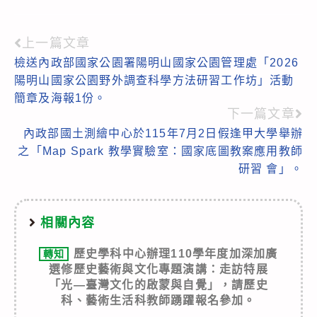
上一篇文章
Read
檢送內政部國家公園署陽明山國家公園管理處「2026
more
陽明山國家公園野外調查科學方法研習工作坊」活動
articles
簡章及海報1份。
下一篇文章
內政部國土測繪中心於115年7月2日假逢甲大學舉辦
之「Map Spark 教學實驗室：國家底圖教案應用教師
研習 會」。
相關內容
歷史學科中心辦理110學年度加深加廣
轉知
選修歷史藝術與文化專題演講：走訪特展
「光—臺灣文化的啟蒙與自覺」，請歷史
科、藝術生活科教師踴躍報名參加。