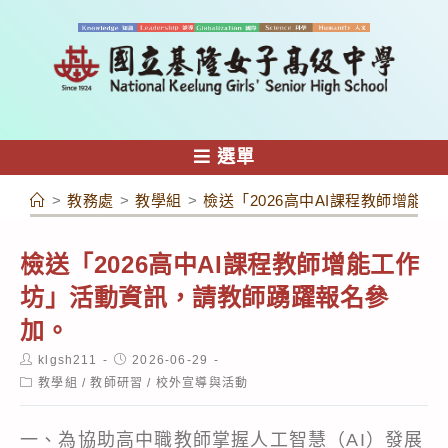
跳
轉
至
主
要
內
選單
容
>
教務處
>
教學組
>
檢送「2026高中AI課程教師增能
檢送「2026高中AI課程教師增能工作
坊」活動資訊，請教師踴躍報名參
加。
Post
Post
klgsh211
2026-06-29
author:
published:
Post
教學組
/
教師研習
/
校外宣導與活動
category:
一、為協助高中職教師掌握人工智慧（AI）發展