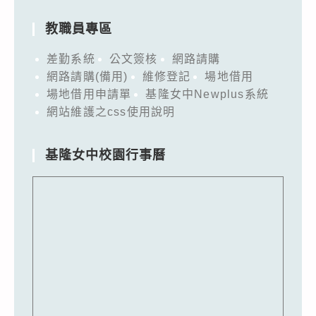
教職員專區
差勤系統
公文簽核
網路請購
網路請購(備用)
維修登記
場地借用
場地借用申請單
基隆女中Newplus系統
網站維護之css使用說明
基隆女中校園行事曆