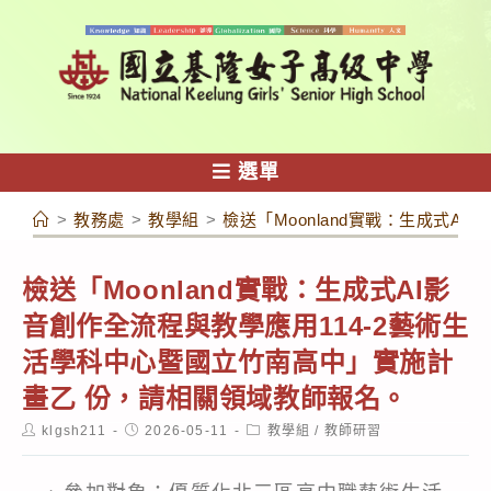
跳
轉
至
主
要
內
選單
容
>
教務處
>
教學組
>
檢送「Moonland實戰：生成式
檢送「Moonland實戰：生成式AI影
音創作全流程與教學應用114-2藝術生
活學科中心暨國立竹南高中」實施計
畫乙 份，請相關領域教師報名。
Post
Post
Post
klgsh211
2026-05-11
教學組
/
教師研習
author:
published:
category: