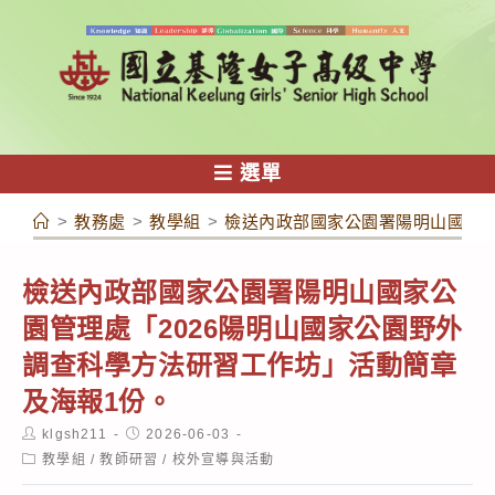
跳
轉
至
主
要
內
選單
容
>
教務處
>
教學組
>
檢送內政部國家公園署陽明山國家公
檢送內政部國家公園署陽明山國家公
園管理處「2026陽明山國家公園野外
調查科學方法研習工作坊」活動簡章
及海報1份。
Post
Post
klgsh211
2026-06-03
author:
published:
Post
教學組
/
教師研習
/
校外宣導與活動
category: