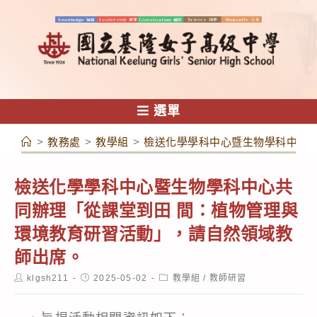
跳
轉
至
主
要
內
選單
容
>
教務處
>
教學組
>
檢送化學學科中心暨生物學科中心共
檢送化學學科中心暨生物學科中心共
同辦理「從課堂到田 間：植物管理與
環境教育研習活動」，請自然領域教
師出席。
Post
Post
Post
klgsh211
2025-05-02
教學組
/
教師研習
author:
published:
category: