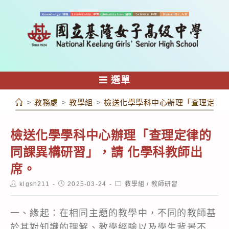
跳
轉
至
主
要
內
選單
容
>
教務處
>
教學組
>
檢送化學學科中心辦理「查理定律的
檢送化學學科中心辦理「查理定律的
同課異構研習」，請 化學科教師出
席。
Post
Post
Post
klgsh211
2025-03-24
教學組
/
教師研習
author:
published:
category:
一、緣起：在相同主題的教學中，不同的教師基
於其對知識的理解、教學經驗以及學生背景不