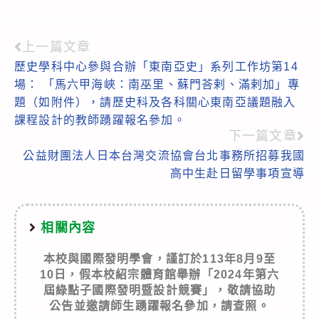
上一篇文章
Read
歷史學科中心參與合辦「東南亞史」系列工作坊第14
more
場： 「馬六甲海峽：南巫里、蘇門荅剌、滿剌加」專
articles
題（如附件），請歷史科及各科關心東南亞議題融入
課程設計的教師踴躍報名參加。
下一篇文章
公益財團法人日本台灣交流協會台北事務所招募我國
高中生赴日留學事項宣導
相關內容
本校與國際發明學會，謹訂於113年8月9至
10日，假本校紹宗體育館舉辦「2024年第六
屆綠點子國際發明暨設計競賽」，敬請協助
公告並邀請師生踴躍報名參加，請查照。