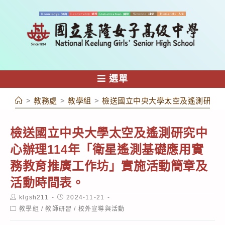
跳
轉
至
主
要
內
選單
容
>
教務處
>
教學組
>
檢送國立中央大學太空及遙測研究中
檢送國立中央大學太空及遙測研究中
心辦理114年「衛星遙測基礎應用實
務教育推廣工作坊」實施活動簡章及
活動時間表。
Post
Post
klgsh211
2024-11-21
author:
published:
Post
教學組
/
教師研習
/
校外宣導與活動
category: