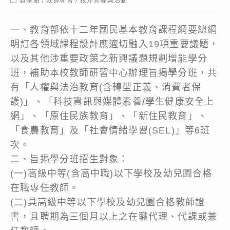
教學組
/
教師研習
/
校外宣導與活動
category:
一、教育部依十二年國民基本教育課程綱要總綱
明訂各領域課程設計應適切融入19項重要議題，
以及其他涉重要政策之新興議題規劃增能學分
班，補助本校教師研習中心辦理旨揭學分班，共
有「人權與法治教育(含轉型正義、消費者保
護)」、「科技資訊與媒體素養/學生健康安全上
網」、「原住民族教育」、「新住民教育」、
「食農教育」及「社會情緒學習(SEL)」等6班
次。
二、旨揭學分班招生對象：
(一)高級中等(含高中職)以下學校及幼兒園合格
在職專任教師。
(二)具高級中等以下學校及幼兒園合格教師證
書，且聘期為三個月以上之在職代理、代課或兼