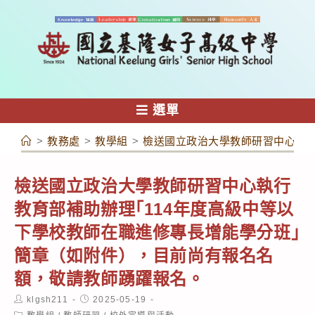
跳
轉
至
主
要
內
選單
容
>
教務處
>
教學組
>
檢送國立政治大學教師研習中心執行
檢送國立政治大學教師研習中心執行
教育部補助辦理｢114年度高級中等以
下學校教師在職進修專長增能學分班｣
簡章（如附件），目前尚有報名名
額，敬請教師踴躍報名。
Post
Post
klgsh211
2025-05-19
author:
published:
Post