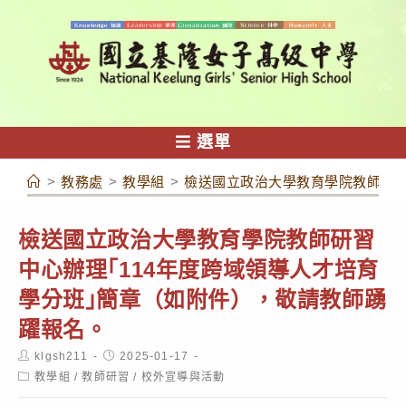
跳
轉
至
主
要
內
選單
容
>
教務處
>
教學組
>
檢送國立政治大學教育學院教師研習
檢送國立政治大學教育學院教師研習
中心辦理｢114年度跨域領導人才培育
學分班｣簡章（如附件），敬請教師踴
躍報名。
Post
Post
klgsh211
2025-01-17
author:
published:
Post
教學組
/
教師研習
/
校外宣導與活動
category: