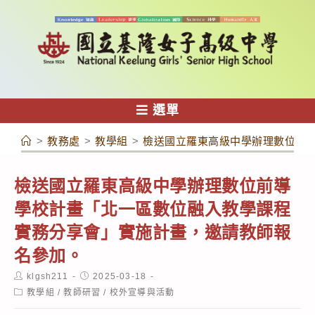
跳
轉
至
主
要
內
選單
容
>
教務處
>
教學組
>
檢送國立羅東高級中學辦理數位前
檢送國立羅東高級中學辦理數位前導
學校計畫「北一區數位融入教學課程
實務分享會」實施計畫，邀請教師報
名參加。
Post
Post
klgsh211
2025-03-18
author:
published:
Post
教學組
/
教師研習
/
校外宣導與活動
category: