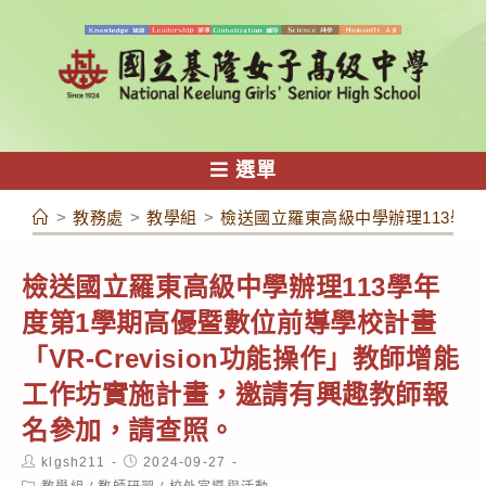
跳
轉
至
主
要
內
選單
容
>
教務處
>
教學組
>
檢送國立羅東高級中學辦理113學年
檢送國立羅東高級中學辦理113學年
度第1學期高優暨數位前導學校計畫
「VR-Crevision功能操作」教師增能
工作坊實施計畫，邀請有興趣教師報
名參加，請查照。
Post
Post
klgsh211
2024-09-27
author:
published:
Post