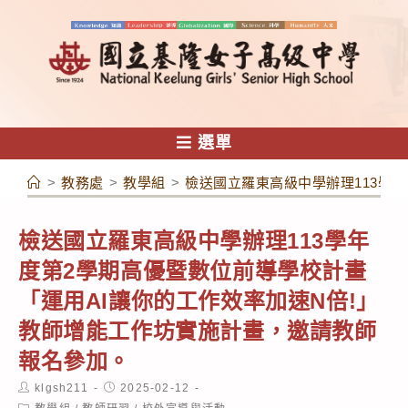
跳
轉
至
主
要
內
選單
容
>
教務處
>
教學組
>
檢送國立羅東高級中學辦理113學
檢送國立羅東高級中學辦理113學年
度第2學期高優暨數位前導學校計畫
「運用AI讓你的工作效率加速N倍!」
教師增能工作坊實施計畫，邀請教師
報名參加。
Post
Post
klgsh211
2025-02-12
author:
published:
Post