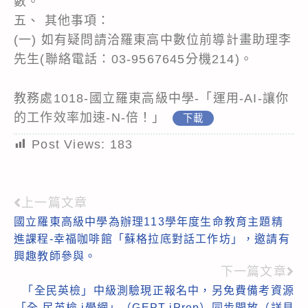
數。
五、 其他事項：
(一) 如有疑問請洽羅東高中數位前導計畫助理李
先生(聯絡電話：03-9567645分機214)。
教務處1018-國立羅東高級中學-「運用-AI-讓你
的工作效率加速-N-倍！」
下載
Post Views:
183
上一篇文章
Read
國立羅東高級中學為辦理113學年度生命教育主題精
more
進課程-幸福咖啡館「蘇格拉底對話工作坊」，邀請有
articles
興趣教師參與。
下一篇文章
「全民英檢」中級測驗現正報名中，另免費備考資源
「全 民英檢 i學網」（GEPT iPrep）同步開放（詳見